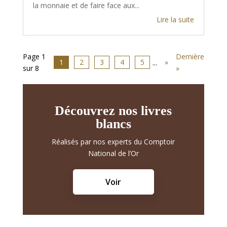
la monnaie et de faire face aux...
Lire la suite
Page 1
Dernière
1
2
3
4
5
»
...
sur 8
»
Découvrez nos livres
blancs
Réalisés par nos experts du Comptoir
National de l’Or
Voir