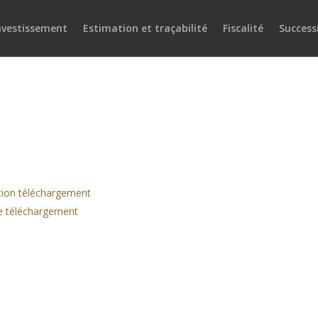
nvestissement
Estimation et traçabilité
Fiscalité
Success
ation téléchargement
re téléchargement