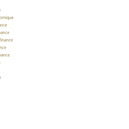
e
onomique
ance
inance
finance
ance
inance
5
e