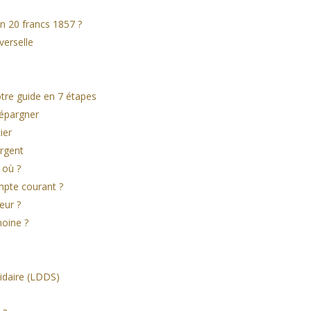
on 20 francs 1857 ?
verselle
otre guide en 7 étapes
 épargner
ier
argent
 où ?
mpte courant ?
eur ?
moine ?
idaire (LDDS)