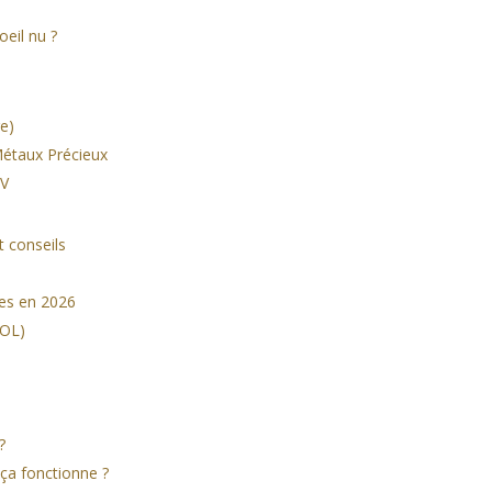
oeil nu ?
re)
 Métaux Précieux
PV
t conseils
es en 2026
SOL)
?
ça fonctionne ?