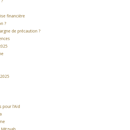
 ?
se financière
on ?
argne de précaution ?
rences
 2025
ne
 2025
 pour l’Aïd
a
ême
r Mitzvah