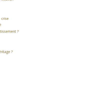
 crise
?
stissement ?
éritage ?