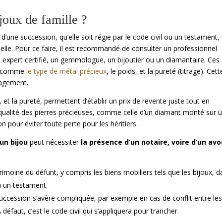
joux de famille ?
’une succession, qu’elle soit régie par le code civil ou un testament, i
 réelle. Pour ce faire, il est recommandé de consulter un professionnel
n expert certifié, un gemmologue, un bijoutier ou un diamantaire. Ces
u, comme
le type de métal précieux
, le poids, et la pureté (titrage). Cett
gagement.
 et la pureté, permettent d’établir un prix de revente juste tout en
La qualité des pierres précieuses, comme celle d’un diamant monté sur 
 pour éviter toute perte pour les héritiers.
’un bijou
peut nécessiter
la présence d’un notaire, voire d’un av
trimoine du défunt, y compris les biens mobiliers tels que les bijoux, 
ou un testament.
succession s’avère compliquée, par exemple en cas de conflit entre le
éfaut, c’est le code civil qui s’appliquera pour trancher.