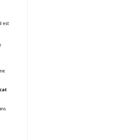
l est
e
une
ocat
dans
s