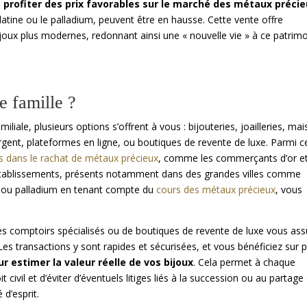
e
profiter des prix favorables sur le marché des métaux préci
platine ou le palladium, peuvent être en hausse. Cette vente offre
bijoux plus modernes, redonnant ainsi une « nouvelle vie » à ce patrim
 famille ?
liale, plusieurs options s’offrent à vous : bijouteries, joailleries, ma
gent, plateformes en ligne, ou boutiques de revente de luxe. Parmi c
s dans le rachat de métaux précieux
, comme les commerçants d’or e
 établissements, présents notamment dans des grandes villes comme
ne ou palladium en tenant compte du
cours des métaux précieux
, vous
ces comptoirs spécialisés ou de boutiques de revente de luxe vous ass
 Les transactions y sont rapides et sécurisées, et vous bénéficiez sur 
r estimer la valeur réelle de vos bijoux
. Cela permet à chaque
t civil et d’éviter d’éventuels litiges liés à la succession ou au partage
 d’esprit.