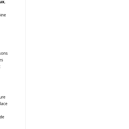
eux
,
oine
isons
es
t
ure
place
 de