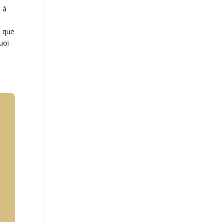
t à
u que
uoi