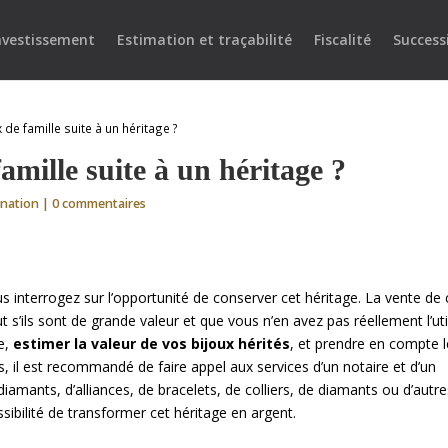
nvestissement
Estimation et traçabilité
Fiscalité
Success
 de famille suite à un héritage ?
amille suite à un héritage ?
onation
|
0 commentaires
us interrogez sur l’opportunité de conserver cet héritage. La vente de
t s’ils sont de grande valeur et que vous n’en avez pas réellement l’util
ce,
estimer la valeur de vos bijoux hérités
, et prendre en compte 
s, il est recommandé de faire appel aux services d’un notaire et d’un
 diamants, d’alliances, de bracelets, de colliers, de diamants ou d’autr
sibilité de transformer cet héritage en argent.