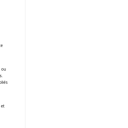
te
c ou
s.
bliés
 et