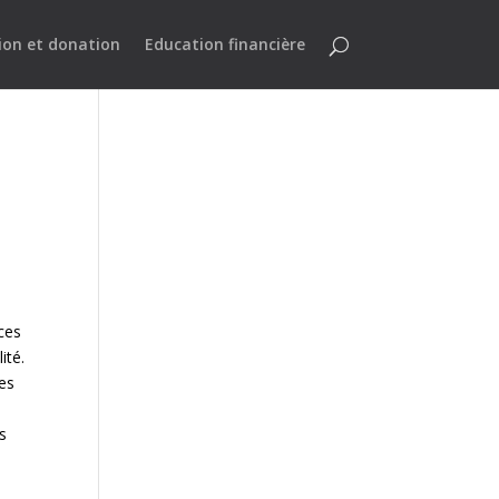
ion et donation
Education financière
 ces
ité.
les
es