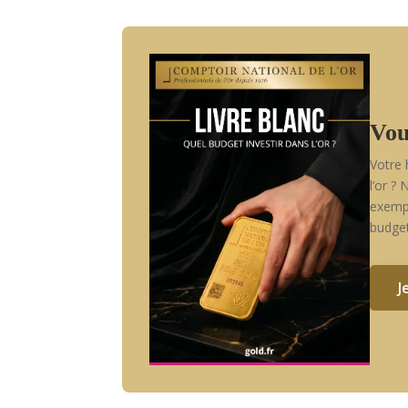
Vou
Votre 
l’or ?
exempl
budget
J