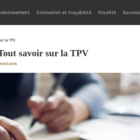
nvestissement
Estimation et traçabilité
Fiscalité
Success
sur la TPV
 Tout savoir sur la TPV
mentaires