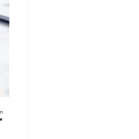
En
xe