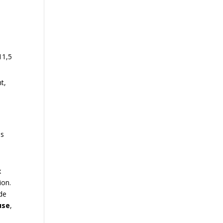
11,5
t,
es
x
ion.
 de
use
,