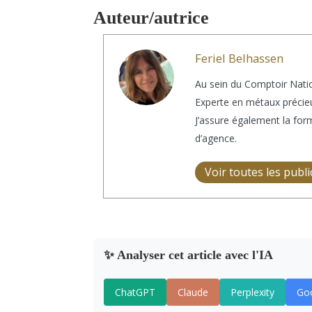
Auteur/autrice
Feriel Belhassen
Au sein du Comptoir Natio
Experte en métaux précieu
J’assure également la for
d’agence.
Voir toutes les publ
✨ Analyser cet article avec l'IA
ChatGPT
Claude
Perplexity
Goo