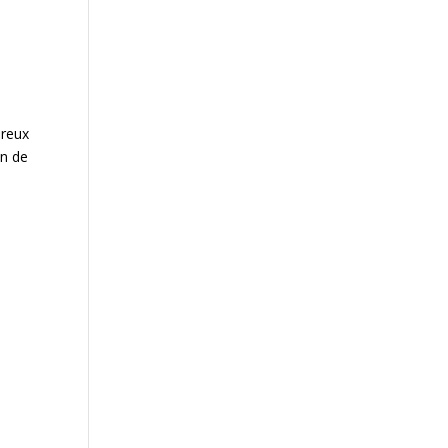
breux
on de