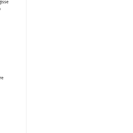
gisse
n
re