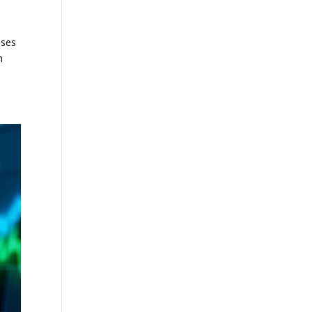
ises
n